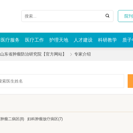

院刊
医疗服务
医疗工作
护理天地
人才建设
科研教学
质子
|山东省肿瘤防治研究院【官方网站】
专家介绍

肿瘤二病区(8)
妇科肿瘤放疗病区(7)