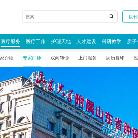

院刊
医疗服务
医疗工作
护理天地
人才建设
科研教学
质子
家介绍
专家门诊
双向转诊
上门服务
病历复印