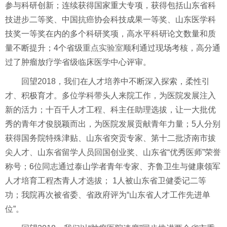
参与科研创新；连续获得国家重大专项，获得包括山东省科
技进步二等奖、中国抗癌协会科技成果一等奖、山东医学科
技奖一等奖在内的多个科研奖项，高水平科研论文数量和质
量不断提升；4个省级
重点实验室
顺利通过现场考核，高分通
过了肿瘤放疗学省级临床医学中心评审。
回望2018，我们在人才培养中不断深入探索，柔性引
才、积极育才。多位学科带头人来院工作，为医院发展注入
新的活力；十百千人才工程、科主任助理选拔，让一大批优
秀的青年才俊脱颖而出，为医院发展贡献青年力量；5人分别
获得国务院特殊津贴、山东省突贡专家、第十二批济南市拔
尖人才、山东省留学人员回国创业奖、山东省“优秀医师”荣誉
称号；6位同志通过泰山学者青年专家、齐鲁卫生与健康领军
人才培育工程杰青人才选拔； 1人被山东省卫健委记二等
功；我院再次被省委、省政府评为“山东省人才工作先进单
位”。