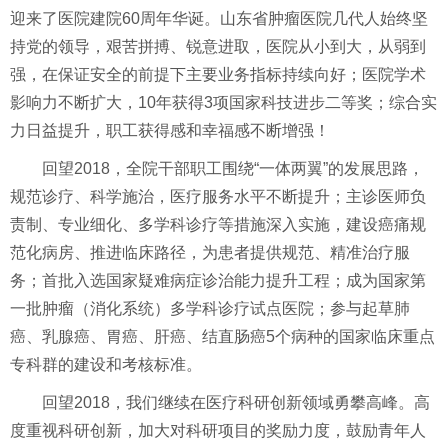
迎来了医院建院60周年华诞。山东省肿瘤医院几代人始终坚
持党的领导，艰苦拼搏、锐意进取，医院从小到大，从弱到
强，在保证安全的前提下主要业务指标持续向好；医院学术
影响力不断扩大，10年获得3项国家科技进步二等奖；综合实
力日益提升，职工获得感和幸福感不断增强！
回望2018，全院干部职工围绕“一体两翼”的发展思路，
规范诊疗、科学施治，医疗服务水平不断提升；主诊医师负
责制、专业细化、多学科诊疗等措施深入实施，建设癌痛规
范化病房、推进临床路径，为患者提供规范、精准治疗服
务；首批入选国家疑难病症诊治能力提升工程；成为国家第
一批肿瘤（消化系统）多学科诊疗试点医院；参与起草肺
癌、乳腺癌、胃癌、肝癌、结直肠癌5个病种的国家临床重点
专科群的建设和考核标准。
回望2018，我们继续在医疗科研创新领域勇攀高峰。高
度重视科研创新，加大对科研项目的奖励力度，鼓励青年人