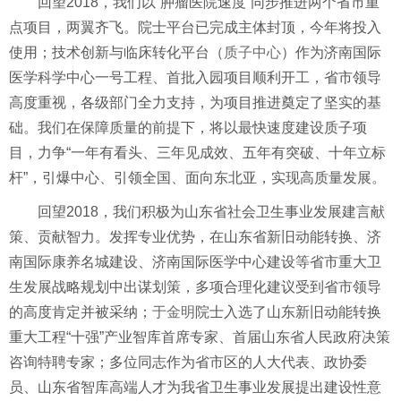
回望2018，我们以“肿瘤医院速度”同步推进两个省市重
点项目，两翼齐飞。院士平台已完成主体封顶，今年将投入
使用；技术创新与临床转化平台（
质子中心
）作为济南国际
医学科学中心一号工程、首批入园项目顺利开工，省市领导
高度重视，各级部门全力支持，为项目推进奠定了坚实的基
础。我们在保障质量的前提下，将以最快速度建设质子项
目，力争“一年有看头、三年见成效、五年有突破、十年立标
杆”，引爆中心、引领全国、面向东北亚，实现高质量发展。
回望2018，我们积极为山东省社会卫生事业发展建言献
策、贡献智力。发挥专业优势，在山东省新旧动能转换、济
南国际康养名城建设、济南国际医学中心建设等省市重大卫
生发展战略规划中出谋划策，多项合理化建议受到省市领导
的高度肯定并被采纳；
于金明
院士入选了山东新旧动能转换
重大工程“十强”产业智库首席专家、首届山东省人民政府决策
咨询特聘专家；多位同志作为省市区的人大代表、政协委
员、山东省智库高端人才为我省卫生事业发展提出建设性意