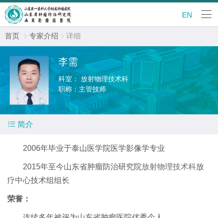
EN
首页
专家介绍
详细


李需
科室：
放射物理技术科
职称：
主管技师

简介
2006年毕业于泰山医学院医学影像学专业
2015年至今山东省肿瘤防治研究院
放射物理技术科
放
疗中心技术组组长
荣誉：
连续多年被评为山东省肿瘤医院优秀个人