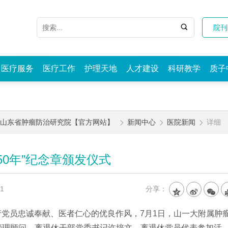

院刊
医疗服务
医疗工作
护理天地
人才建设
科研教学
质子
|山东省肿瘤防治研究院【官方网站】
新闻中心
医院新闻
详细



0年”纪念章颁发仪式
1
分享：



产党员忠诚奉献、医者仁心的优良作风，
7
月
1
日，山一大附属肿
管理顾问、离退休干部党委书记许培文，离退休党员代表参加活