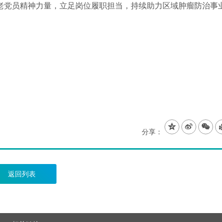
老党员精神力量，立足岗位履职担当，持续助力区域肿瘤防治事



分享：
返回列表