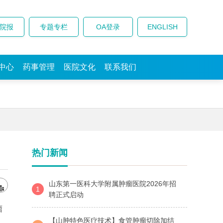
院报
专题专栏
OA登录
ENGLISH
中心
药事管理
医院文化
联系我们
热门新闻
山东第一医科大学附属肿瘤医院2026年招

1
聘正式启动
瘤
【山肿特色医疗技术】食管肿瘤切除加结