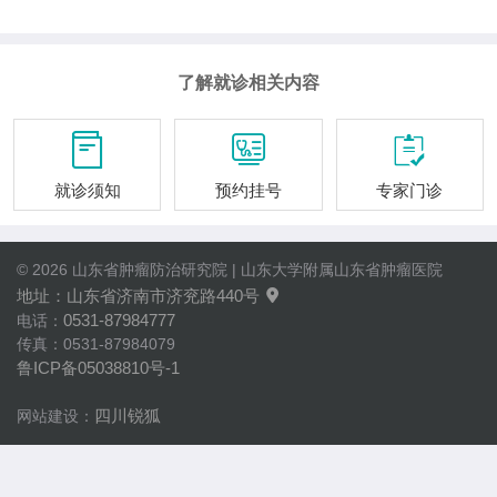
了解就诊相关内容



就诊须知
预约挂号
专家门诊
© 2026 山东省肿瘤防治研究院 | 山东大学附属山东省肿瘤医院
地址：山东省济南市济兖路440号

0531-87984777
电话：
传真：0531-87984079
鲁ICP备05038810号-1
四川锐狐
网站建设：