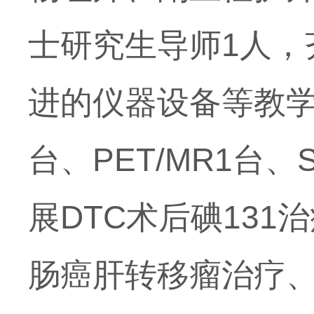
士研究生导师
1
人，
进的仪器设备等教
台、
PET/MR1
台、
展
DTC
术后碘
131
治
肠癌肝转移瘤治疗