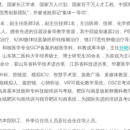
奖、国家长江学者、国家万人计划、国家百千万人才工程、中国
优秀创新团队”，并被省政府记“集体一等功”。
名，副主任医师3名，副主任技师1名，主治医师、技师、化学师
拥有先进的仪器设备等教学资源，其中回旋加速器2台、PET/CT 3
移瘤治疗、钇90微球结直肠癌肝转移瘤治疗、镥177恶性肿瘤治
》和核医学专业GCP备案的核医学科。科教成果丰硕，主任
孙晓
、山东第二医科大学培养硕士、博士研究生30余名，为首或为主
179余分，获山东省科学技术进步奖、江苏省科技进步奖、华夏医
外科、腔镜室、模拟ICU、智慧手术室、急救广场、多媒体教室
模拟人、腹腔镜、心肺听诊、VR可视化教学系统、OSCE考试
临床基本技能和专科技能培训与考核。靶区勾画是放射肿瘤科教
在线靶区勾画培训与指导靶区勾画系统，为国际先进的培训及考
本院职工、外单位住培人员及社会化住培人员。