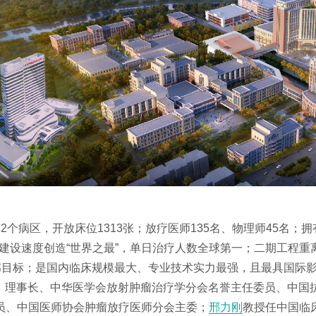
个病区，开放床位1313张；放疗医师135名、物理师45名；
床，建设速度创造“世界之最”，单日治疗人数全球第一；二期工程
宏伟目标；是国内临床规模最大、专业技术实力最强，且最具国际
）理事长、中华医学会放射肿瘤治疗学分会名誉主任委员、中国抗
员、中国医师协会肿瘤放疗医师分会主委；
邢力刚
教授任中国临