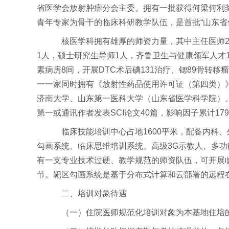
省医学会放射肿瘤分会主委。拥有一批获得何梁何利
青年专家为骨干的临床科研教学队伍，是首批“山东省
核医学科拥有雄厚的师资力量，其中主任医师2
1人，硕士研究生导师1人，齐鲁卫生与健康领军人才1人。
素病房8间，开展DTC术后碘131治疗、锶89骨转
一一家同时拥有《放射性药品使用许可证（第四类）
济南大学、山东第一医科大学（山东省医学科学院）
第一或通讯作者发表SCI论文40篇，影响因子累计
临床技能培训中心占地1600平米，配备内科、
勾画系统、临床思维培训系统、高级3G示教人、多功能
有一支专业技术过硬、教学规范的师资队伍，可开展
节。靶区勾画系统是基于分布式计算和云部署的远程
二、培训对象待遇
（一）住院医师规范化培训对象为本基地住培的