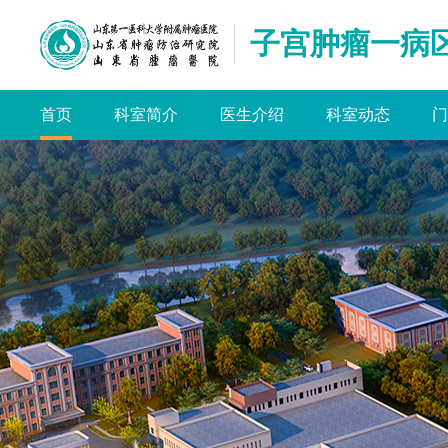
子宫肿瘤一病
首页
科室简介
医生介绍
科室动态
门