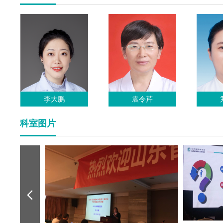
李大鹏
袁令芹
科室图片