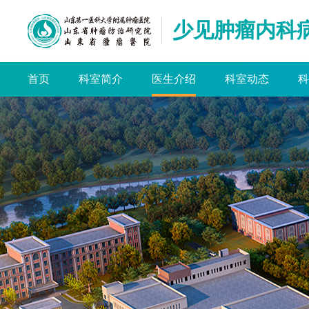
少见肿瘤内科
首页
科室简介
医生介绍
科室动态
科