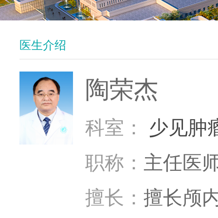
医生介绍
陶荣杰
科室：
少见肿
职称：
主任医
擅长：
擅长颅