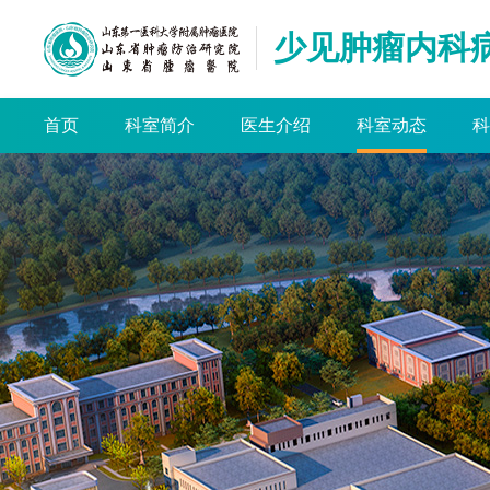
少见肿瘤内科
首页
科室简介
医生介绍
科室动态
科