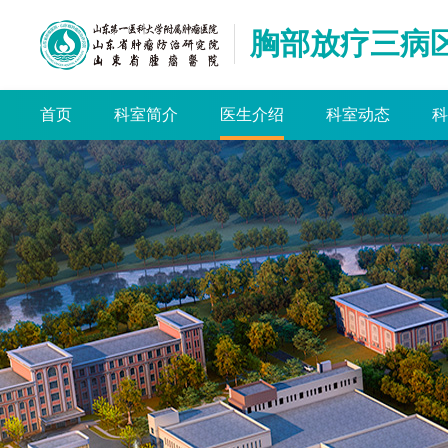
胸部放疗三病
首页
科室简介
医生介绍
科室动态
科