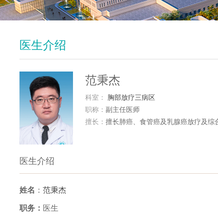
医生介绍
范秉杰
科室：
胸部放疗三病区
职称：
副主任医师
擅长：
擅长肺癌、食管癌及乳腺癌放疗及综
医生介绍
姓名
：
范秉杰
职务：
医生