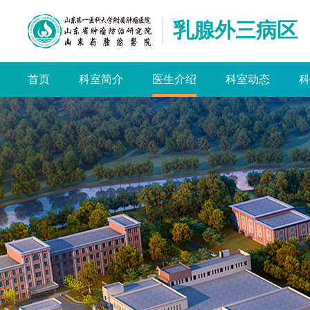
乳腺外三病区
首页
科室简介
医生介绍
科室动态
科