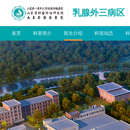
乳腺外三病区
首页
科室简介
医生介绍
科室动态
科